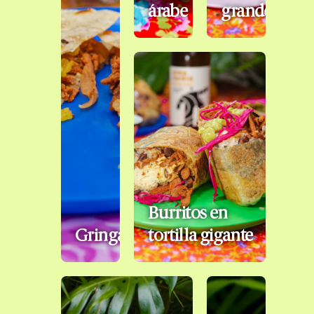
árabe
grande
Burritos en
Gringas
tortilla gigante