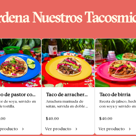
dena Nuestros Tacosmi
o de pastor con
Taco de arrachera
Taco de birria
ña
or de soya, servido en 
marinada
Arrachera marinada de 
Receta de jalisco, hech
 tortilla.
seitán, servida en doble 
con soya y servido en 
tortilla.
doble tortilla
.00
$40.00
$40.00
 producto
Ver producto
Ver producto