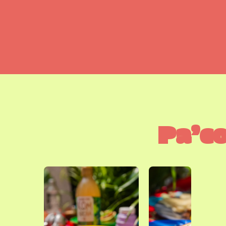
Pa’co