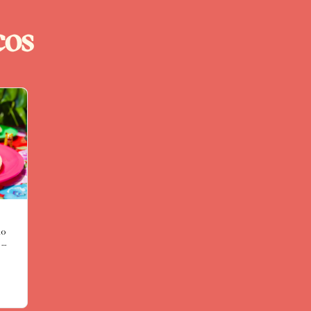
cos
o 