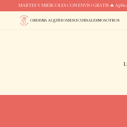
MARTES Y MIÉRCOLES CON ENVÍO GRATIS 🔥 Aplica 
ORDENA AQUÍ
HOME
SUCURSALES
NOSOTROS
L