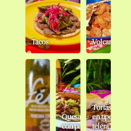
Tacos
Volcanes
Tortas
Quesadillas
en tipo
con pan
telera